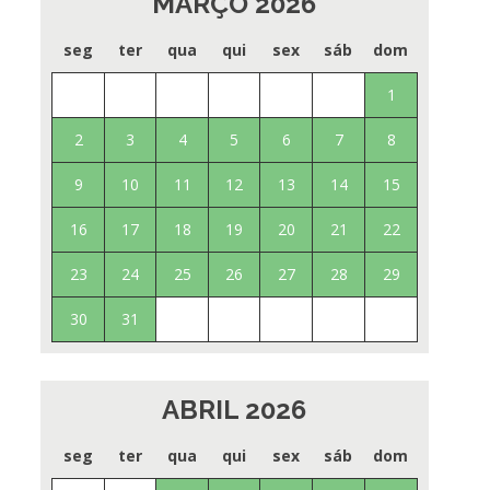
MARÇO 2026
seg
ter
qua
qui
sex
sáb
dom
1
2
3
4
5
6
7
8
9
10
11
12
13
14
15
16
17
18
19
20
21
22
23
24
25
26
27
28
29
30
31
ABRIL 2026
seg
ter
qua
qui
sex
sáb
dom