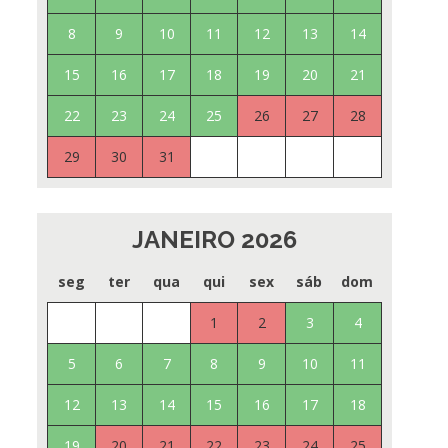
8
9
10
11
12
13
14
15
16
17
18
19
20
21
22
23
24
25
26
27
28
29
30
31
JANEIRO 2026
seg
ter
qua
qui
sex
sáb
dom
1
2
3
4
5
6
7
8
9
10
11
12
13
14
15
16
17
18
19
20
21
22
23
24
25