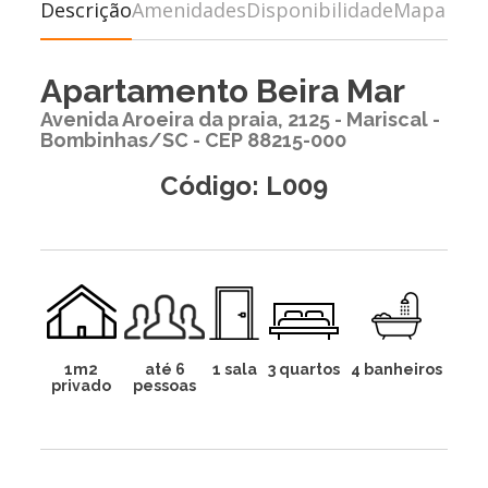
Descrição
Amenidades
Disponibilidade
Mapa
Apartamento Beira Mar
Avenida Aroeira da praia, 2125 - Mariscal -
Bombinhas/SC - CEP 88215-000
Código: L009
1m2
até 6
1 sala
3 quartos
4 banheiros
privado
pessoas